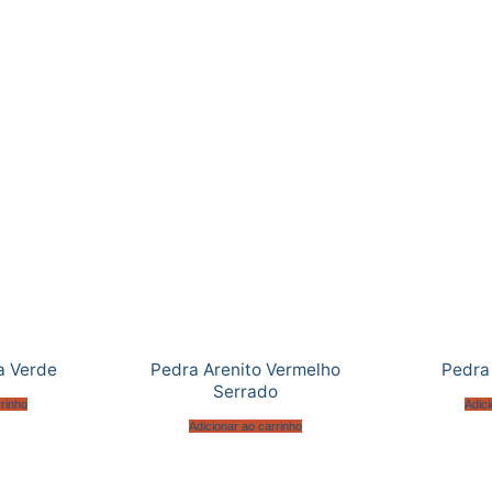
a Verde
Pedra Arenito Vermelho
Pedra
Serrado
rrinho
Adici
Adicionar ao carrinho