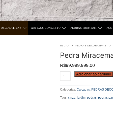
 DECORATIVAS
ARTIGOS CONCRETO
PEDRAS PREMIUM
PÓS
INÍCIO
PEDRAS DECORATIVAS
Pedra Miracema
R$
99.999.999,00
Pedra
Adicionar ao carrinho
Miracema
Cinza
Categorias:
Calçadas
,
PEDRAS DECO
quantidade
Tags:
cinza
,
jardim
,
pedras
,
pedras par