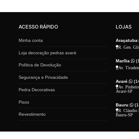
ACESSO RÁPIDO
LOJAS
Minha conta
Araçatuba
R. Gen. Gli
Loja decoração pedras avaré
Marília
(
Política de Devolução
Av. Tiraden
Segurança e Privacidade
Avaré
(1
Av. Pinheir
Pedra Decorativas
Avaré-SP
Pisos
Bauru
(
R. Cláudio 
Revestimento
Bauru-SP