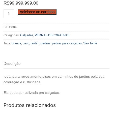
R$
99.999.999,00
Pedra
Adicionar ao carrinho
Caco
São
SKU:
004
Tomé
Branca
Categorias:
Calçadas
,
PEDRAS DECORATIVAS
quantidade
Tags:
branca
,
caco
,
jardim
,
pedras
,
pedras para calçadas
,
São Tomé
Descrição
Ideal para revestimento pisos em caminhos de jardins pela sua
coloração e rusticidade.
Ela pode ser utilizada em calçadas.
Produtos relacionados