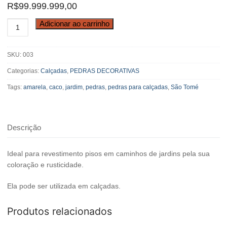
R$
99.999.999,00
Pedra
Adicionar ao carrinho
Caco
São
SKU:
003
Tomé
Amarela
Categorias:
Calçadas
,
PEDRAS DECORATIVAS
quantidade
Tags:
amarela
,
caco
,
jardim
,
pedras
,
pedras para calçadas
,
São Tomé
Descrição
Ideal para revestimento pisos em caminhos de jardins pela sua
coloração e rusticidade.
Ela pode ser utilizada em calçadas.
Produtos relacionados