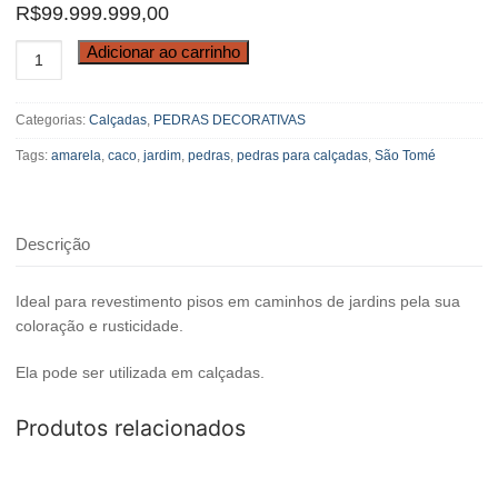
R$
99.999.999,00
Pedra
Adicionar ao carrinho
São
Tomé
Categorias:
Calçadas
,
PEDRAS DECORATIVAS
Amarela
quantidade
Tags:
amarela
,
caco
,
jardim
,
pedras
,
pedras para calçadas
,
São Tomé
Descrição
Ideal para revestimento pisos em caminhos de jardins pela sua
coloração e rusticidade.
Ela pode ser utilizada em calçadas.
Produtos relacionados