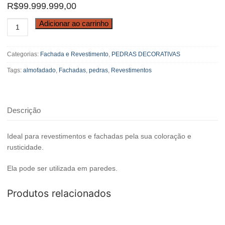
R$
99.999.999,00
Pedra
Adicionar ao carrinho
Arenito
10x10
Categorias:
Fachada e Revestimento
,
PEDRAS DECORATIVAS
Almofadado
quantidade
Tags:
almofadado
,
Fachadas
,
pedras
,
Revestimentos
Descrição
Ideal para revestimentos e fachadas pela sua coloração e
rusticidade.
Ela pode ser utilizada em paredes.
Produtos relacionados